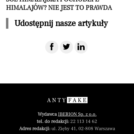
HIMALAJÓW? NIE JEST TO PRAWDA
Udostępnij nasze artykuły
Wydawca
IBERION Sp. z o.o.
tel. do redakcji:
22 113 14 62
Adres redakcji:
ul. Zięby 41, 02-808 Warszawa