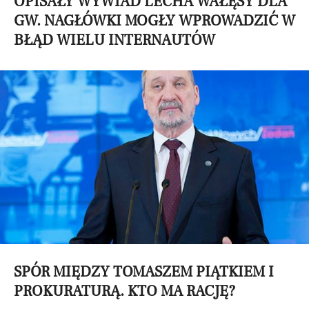
OPISAŁY WYWIAD LECHA WAŁĘSY DLA
GW. NAGŁÓWKI MOGŁY WPROWADZIĆ W
BŁĄD WIELU INTERNAUTÓW
SPÓR MIĘDZY TOMASZEM PIĄTKIEM I
PROKURATURĄ. KTO MA RACJĘ?