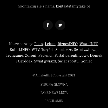
Skontaktuj się z nami:
kontakt@antyfake.pl
Nasze serwisy:
Pikio
,
Lelum
,
BiznesINFO
,
WawaINFO
,
RolnikINFO
,
WTV
,
Turyści
,
Smakosze
,
Świat zwierząt
,
Techgame
,
Zdrogi
,
Pacjenci
,
Portal parentingowy
,
Domek
i Ogródek
,
Świat gwiazd
,
Świat sportu
,
Goniec
© AntyFAKE | Copyright 2021
STRONA GŁÓWNA
FAKE NEWS LISTA
REGULAMIN