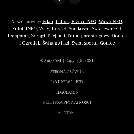
Nasze serwisy:
Pikio
,
Lelum
,
BiznesINFO
,
WawaINFO
,
RolnikINFO
,
WTV
,
Turyści
,
Smakosze
,
Świat zwierząt
,
Techgame
,
Zdrogi
,
Pacjenci
,
Portal parentingowy
,
Domek
i Ogródek
,
Świat gwiazd
,
Świat sportu
,
Goniec
© AntyFAKE | Copyright 2021
STRONA GŁÓWNA
FAKE NEWS LISTA
REGULAMIN
POLITYKA PRYWATNOŚCI
KONTAKT