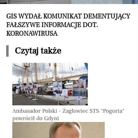
GIS WYDAŁ KOMUNIKAT DEMENTUJĄCY
FAŁSZYWE INFORMACJE DOT.
KORONAWIRUSA
Czytaj także
Ambasador Polski - Żaglowiec STS "Pogoria"
powrócił do Gdyni