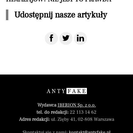
Udostępnij nasze artykuły
Wydawca
IBERION Sp. z o.o.
tel. do redakcji:
22 113 14 62
Adres redakcji:
ul. Zięby 41, 02-808 Warszawa
Skontaktuj się z nami:
kontakt@antyfake.pl