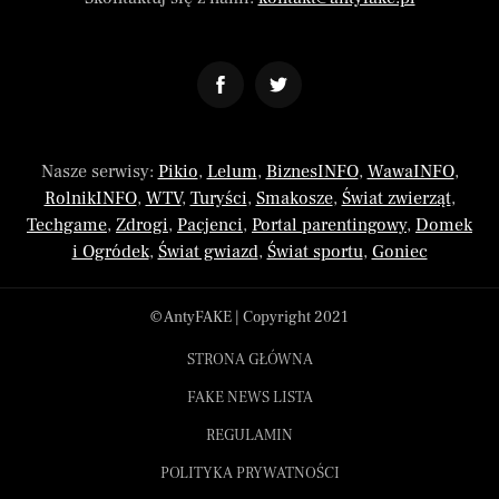
Nasze serwisy:
Pikio
,
Lelum
,
BiznesINFO
,
WawaINFO
,
RolnikINFO
,
WTV
,
Turyści
,
Smakosze
,
Świat zwierząt
,
Techgame
,
Zdrogi
,
Pacjenci
,
Portal parentingowy
,
Domek
i Ogródek
,
Świat gwiazd
,
Świat sportu
,
Goniec
© AntyFAKE | Copyright 2021
STRONA GŁÓWNA
FAKE NEWS LISTA
REGULAMIN
POLITYKA PRYWATNOŚCI