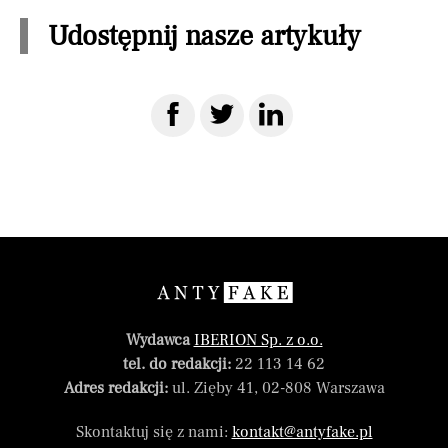
Udostępnij nasze artykuły
Wydawca
IBERION Sp. z o.o.
tel. do redakcji:
22 113 14 62
Adres redakcji:
ul. Zięby 41, 02-808 Warszawa
Skontaktuj się z nami:
kontakt@antyfake.pl