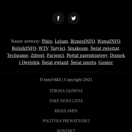
Nasze serwisy:
Pikio
,
Lelum
,
BiznesINFO
,
WawaINFO
,
RolnikINFO
,
WTV
,
Turyści
,
Smakosze
,
Świat zwierząt
,
Techgame
,
Zdrogi
,
Pacjenci
,
Portal parentingowy
,
Domek
i Ogródek
,
Świat gwiazd
,
Świat sportu
,
Goniec
© AntyFAKE | Copyright 2021
STRONA GŁÓWNA
FAKE NEWS LISTA
REGULAMIN
POLITYKA PRYWATNOŚCI
KONTAKT