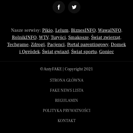
Nasze serwisy:
Pikio
,
Lelum
,
BiznesINFO
,
WawaINFO
,
RolnikINFO
,
WTV
,
Turyści
,
Smakosze
,
Świat zwierząt
,
Techgame
,
Zdrogi
,
Pacjenci
,
Portal parentingowy
,
Domek
i Ogródek
,
Świat gwiazd
,
Świat sportu
,
Goniec
© AntyFAKE | Copyright 2021
STRONA GŁÓWNA
FAKE NEWS LISTA
REGULAMIN
POLITYKA PRYWATNOŚCI
KONTAKT