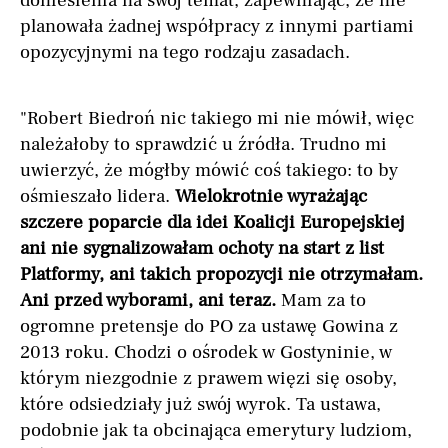
doniesienia na swój temat, zapewniając, że nie
planowała żadnej współpracy z innymi partiami
opozycyjnymi na tego rodzaju zasadach.
"Robert Biedroń nic takiego mi nie mówił, więc
należałoby to sprawdzić u źródła. Trudno mi
uwierzyć, że mógłby mówić coś takiego: to by
ośmieszało lidera.
Wielokrotnie wyrażając
szczere poparcie dla idei Koalicji Europejskiej
ani nie sygnalizowałam ochoty na start z list
Platformy, ani takich propozycji nie otrzymałam.
Ani przed wyborami, ani teraz.
Mam za to
ogromne pretensje do PO za ustawę Gowina z
2013 roku. Chodzi o ośrodek w Gostyninie, w
którym niezgodnie z prawem więzi się osoby,
które odsiedziały już swój wyrok. Ta ustawa,
podobnie jak ta obcinająca emerytury ludziom,