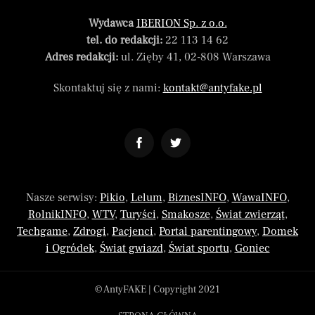
Wydawca
IBERION Sp. z o.o.
tel. do redakcji:
22 113 14 62
Adres redakcji:
ul. Zięby 41, 02-808 Warszawa
Skontaktuj się z nami:
kontakt@antyfake.pl
Nasze serwisy:
Pikio
,
Lelum
,
BiznesINFO
,
WawaINFO
,
RolnikINFO
,
WTV
,
Turyści
,
Smakosze
,
Świat zwierząt
,
Techgame
,
Zdrogi
,
Pacjenci
,
Portal parentingowy
,
Domek
i Ogródek
,
Świat gwiazd
,
Świat sportu
,
Goniec
© AntyFAKE | Copyright 2021