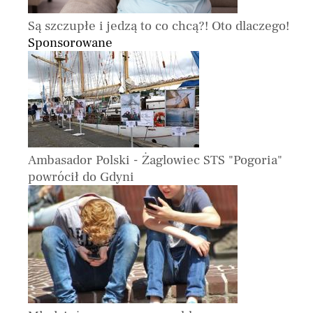
Są szczupłe i jedzą to co chcą?! Oto dlaczego!
Sponsorowane
Ambasador Polski - Żaglowiec STS "Pogoria"
powrócił do Gdyni