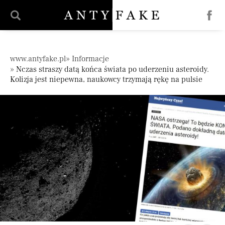
';
Pomiń nawigację
www.antyfake.pl
Informacje
Nczas straszy datą końca świata po uderzeniu asteroidy.
Kolizja jest niepewna, naukowcy trzymają rękę na pulsie