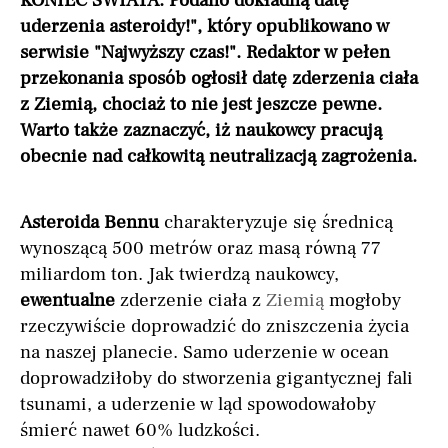
KONIEC ŚWIATA. Podano dokładną datę
uderzenia asteroidy!", który opublikowano w
serwisie "Najwyższy czas!". Redaktor w pełen
przekonania sposób ogłosił datę zderzenia ciała
z Ziemią, chociaż to nie jest jeszcze pewne.
Warto także zaznaczyć, iż naukowcy pracują
obecnie nad całkowitą neutralizacją zagrożenia.
Asteroida Bennu
charakteryzuje się średnicą
wynoszącą 500 metrów oraz masą równą 77
miliardom ton. Jak twierdzą naukowcy,
ewentualne
zderzenie ciała z
Ziemią
mogłoby
rzeczywiście doprowadzić do zniszczenia życia
na naszej planecie. Samo uderzenie w ocean
doprowadziłoby do stworzenia gigantycznej fali
tsunami, a uderzenie w ląd spowodowałoby
śmierć nawet 60% ludzkości.