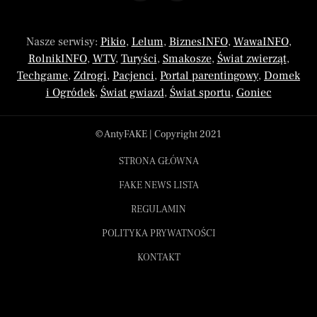
Nasze serwisy:
Pikio
,
Lelum
,
BiznesINFO
,
WawaINFO
,
RolnikINFO
,
WTV
,
Turyści
,
Smakosze
,
Świat zwierząt
,
Techgame
,
Zdrogi
,
Pacjenci
,
Portal parentingowy
,
Domek
i Ogródek
,
Świat gwiazd
,
Świat sportu
,
Goniec
© AntyFAKE | Copyright 2021
STRONA GŁÓWNA
FAKE NEWS LISTA
REGULAMIN
POLITYKA PRYWATNOŚCI
KONTAKT