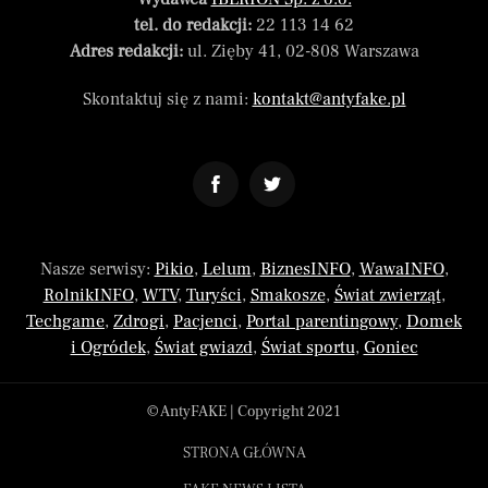
tel. do redakcji:
22 113 14 62
Adres redakcji:
ul. Zięby 41, 02-808 Warszawa
Skontaktuj się z nami:
kontakt@antyfake.pl
Nasze serwisy:
Pikio
,
Lelum
,
BiznesINFO
,
WawaINFO
,
RolnikINFO
,
WTV
,
Turyści
,
Smakosze
,
Świat zwierząt
,
Techgame
,
Zdrogi
,
Pacjenci
,
Portal parentingowy
,
Domek
i Ogródek
,
Świat gwiazd
,
Świat sportu
,
Goniec
© AntyFAKE | Copyright 2021
STRONA GŁÓWNA