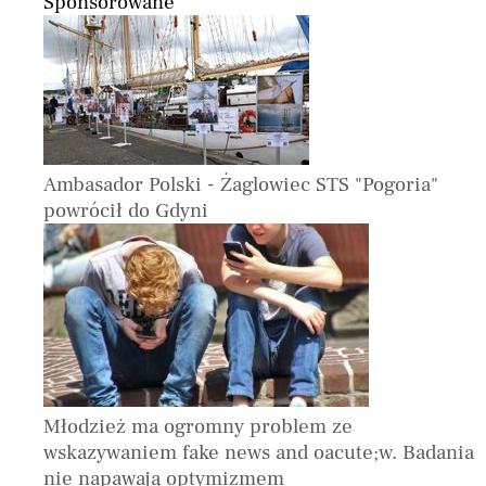
Sponsorowane
Ambasador Polski - Żaglowiec STS "Pogoria"
powrócił do Gdyni
Młodzież ma ogromny problem ze
wskazywaniem fake news and oacute;w. Badania
nie napawają optymizmem