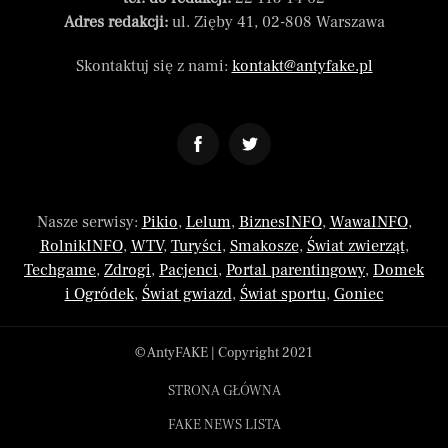
Adres redakcji:
ul. Zięby 41, 02-808 Warszawa
Skontaktuj się z nami:
kontakt@antyfake.pl
Nasze serwisy:
Pikio
,
Lelum
,
BiznesINFO
,
WawaINFO
,
RolnikINFO
,
WTV
,
Turyści
,
Smakosze
,
Świat zwierząt
,
Techgame
,
Zdrogi
,
Pacjenci
,
Portal parentingowy
,
Domek
i Ogródek
,
Świat gwiazd
,
Świat sportu
,
Goniec
© AntyFAKE | Copyright 2021
STRONA GŁÓWNA
FAKE NEWS LISTA