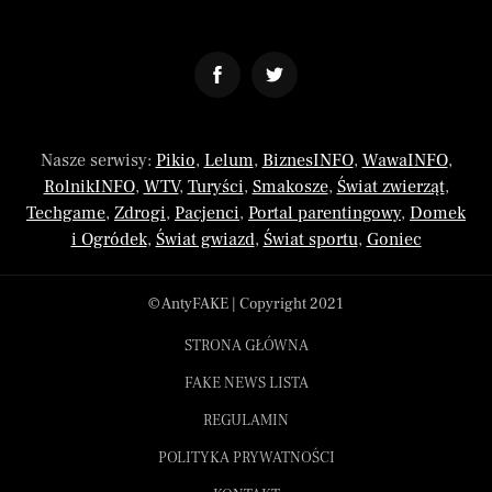
Nasze serwisy:
Pikio
,
Lelum
,
BiznesINFO
,
WawaINFO
,
RolnikINFO
,
WTV
,
Turyści
,
Smakosze
,
Świat zwierząt
,
Techgame
,
Zdrogi
,
Pacjenci
,
Portal parentingowy
,
Domek
i Ogródek
,
Świat gwiazd
,
Świat sportu
,
Goniec
© AntyFAKE | Copyright 2021
STRONA GŁÓWNA
FAKE NEWS LISTA
REGULAMIN
POLITYKA PRYWATNOŚCI