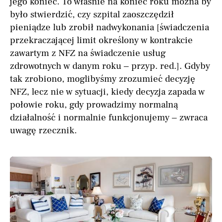
jego koniec. To właśnie na koniec roku można by
było stwierdzić, czy szpital zaoszczędził
pieniądze lub zrobił nadwykonania [świadczenia
przekraczającej limit określony w kontrakcie
zawartym z NFZ na świadczenie usług
zdrowotnych w danym roku – przyp. red.]. Gdyby
tak zrobiono, moglibyśmy zrozumieć decyzję
NFZ, lecz nie w sytuacji, kiedy decyzja zapada w
połowie roku, gdy prowadzimy normalną
działalność i normalnie funkcjonujemy – zwraca
uwagę rzecznik.