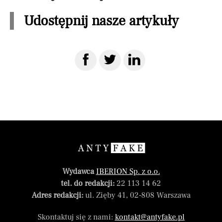
Udostępnij nasze artykuły
Wydawca
IBERION Sp. z o.o.
tel. do redakcji:
22 113 14 62
Adres redakcji:
ul. Zięby 41, 02-808 Warszawa
Skontaktuj się z nami:
kontakt@antyfake.pl