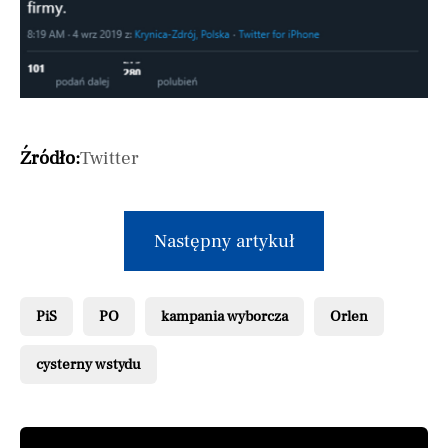
Źródło:
Twitter
Następny artykuł
PiS
PO
kampania wyborcza
Orlen
cysterny wstydu