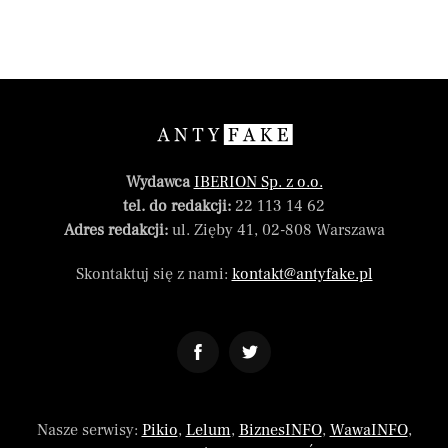
Wydawca
IBERION Sp. z o.o.
tel. do redakcji:
22 113 14 62
Adres redakcji:
ul. Zięby 41, 02-808 Warszawa
Skontaktuj się z nami:
kontakt@antyfake.pl
Nasze serwisy:
Pikio
,
Lelum
,
BiznesINFO
,
WawaINFO
,