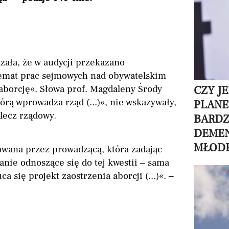
zała, że w audycji przekazano
temat prac sejmowych nad obywatelskim
aborcję«. Słowa prof. Magdaleny Środy
CZY J
którą wprowadza rząd (...)«, nie wskazywały,
PLANE
 lecz rządowy.
BARDZ
DEMEN
MŁODE
owana przez prowadzącą, która zadając
anie odnoszące się do tej kwestii – sama
uca się projekt zaostrzenia aborcji (...)«. –