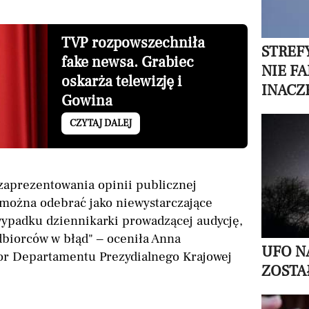
TVP rozpowszechniła
STREF
fake newsa. Grabiec
NIE F
oskarża telewizję i
INACZ
Gowina
CZYTAJ DALEJ
zaprezentowania opinii publicznej
można odebrać jako niewystarczające
wypadku dziennikarki prowadzącej audycję,
biorców w błąd" – oceniła Anna
UFO N
or Departamentu Prezydialnego Krajowej
ZOSTA