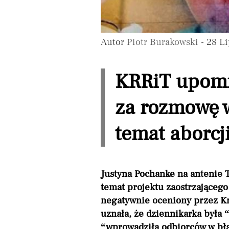
Autor
Piotr Burakowski
- 28 L
KRRiT upomn
za rozmowę 
temat aborcj
Justyna Pochanke na antenie 
temat projektu zaostrzającego
negatywnie oceniony przez Kr
uznała, że dziennikarka była 
“wprowadziła odbiorców w błą