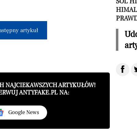
SÓL H
HIMAL
PRAW
astępny artykuł
Udo
art
CH NAJCIEKAWSZYCH ARTYKUŁÓW!
ERWUJ ANTYFAKE.PL NA:
Google News