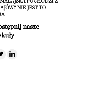
IMALAJSKA POCHODZI Z
AJÓW? NIE JEST TO
DA
stępnij nasze
ykuły