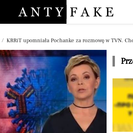
Pomiń nawigację
KRRiT upomniała Pochanke za rozmowę w TVN. Chod
Prz