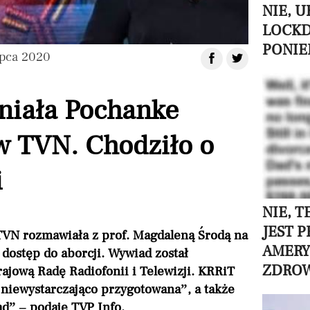
NIE, 
LOCK
PONIE
ipca 2020
iała Pochanke
w TVN. Chodziło o
i
NIE, 
JEST 
TVN rozmawiała z prof. Magdaleną Środą na
AMERY
 dostęp do aborcji. Wywiad został
ZDROW
ajową Radę Radiofonii i Telewizji. KRRiT
“niewystarczająco przygotowana”, a także
d” – podaje TVP Info.