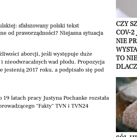
CZY S
skiej: sfałszowany polski tekst
COV-2
ne od praworządności? Niejasna sytuacja
NIE P
WYSTA
liwości aborcji, jeśli występuje duże
TO NI
i nieodwracalnych wad płodu. Propozycja
DLAC
e jesienią 2017 roku, a podpisało się pod
 19 latach pracy Justyna Pochanke rozstała
 prowadzącego "Fakty" TVN i TVN24