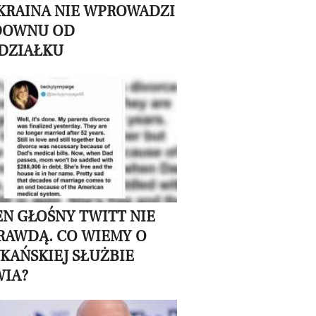
UKRAINA NIE WPROWADZI
DOWNU OD
DZIAŁKU
TEN GŁOŚNY TWITT NIE
PRAWDĄ. CO WIEMY O
KAŃSKIEJ SŁUŻBIE
IA?