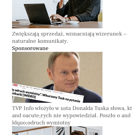
Zwiększają sprzedaż, wzmacniają wizerunek –
naturalne komunikaty.
Sponsorowane
TVP Info włożyło w usta Donalda Tuska słowa, kt
and oacute;rych nie wypowiedział. Poszło o and
ldquo;odruch wymiotny