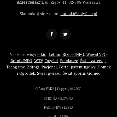
Adres redakcji:
ul. Zięby 41, 02-808 Warszawa
Skontaktuj się z nami:
kontakt@antyfake.pl
Nasze serwisy:
Pikio
,
Lelum
,
BiznesINFO
,
WawaINFO
,
RolnikINFO
,
WTV
,
Turyści
,
Smakosze
,
Świat zwierząt
,
Techgame
,
Zdrogi
,
Pacjenci
,
Portal parentingowy
,
Domek
i Ogródek
,
Świat gwiazd
,
Świat sportu
,
Goniec
© AntyFAKE | Copyright 2021
STRONA GŁÓWNA
FAKE NEWS LISTA
REGULAMIN