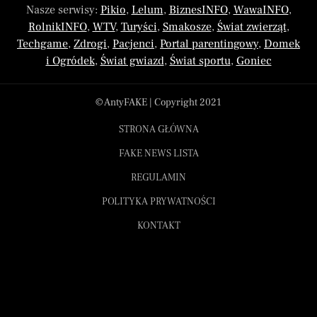
Nasze serwisy:
Pikio
,
Lelum
,
BiznesINFO
,
WawaINFO
,
RolnikINFO
,
WTV
,
Turyści
,
Smakosze
,
Świat zwierząt
,
Techgame
,
Zdrogi
,
Pacjenci
,
Portal parentingowy
,
Domek
i Ogródek
,
Świat gwiazd
,
Świat sportu
,
Goniec
© AntyFAKE | Copyright 2021
STRONA GŁÓWNA
FAKE NEWS LISTA
REGULAMIN
POLITYKA PRYWATNOŚCI
KONTAKT