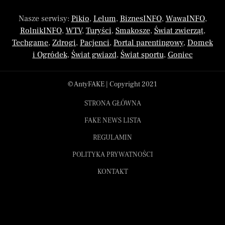
Nasze serwisy:
Pikio
,
Lelum
,
BiznesINFO
,
WawaINFO
,
RolnikINFO
,
WTV
,
Turyści
,
Smakosze
,
Świat zwierząt
,
Techgame
,
Zdrogi
,
Pacjenci
,
Portal parentingowy
,
Domek
i Ogródek
,
Świat gwiazd
,
Świat sportu
,
Goniec
© AntyFAKE | Copyright 2021
STRONA GŁÓWNA
FAKE NEWS LISTA
REGULAMIN
POLITYKA PRYWATNOŚCI
KONTAKT