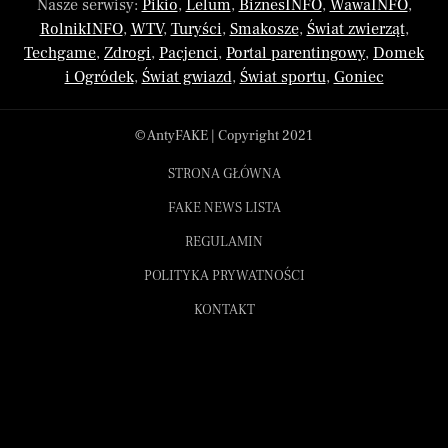
Nasze serwisy:
Pikio
,
Lelum
,
BiznesINFO
,
WawaINFO
,
RolnikINFO
,
WTV
,
Turyści
,
Smakosze
,
Świat zwierząt
,
Techgame
,
Zdrogi
,
Pacjenci
,
Portal parentingowy
,
Domek
i Ogródek
,
Świat gwiazd
,
Świat sportu
,
Goniec
© AntyFAKE | Copyright 2021
STRONA GŁÓWNA
FAKE NEWS LISTA
REGULAMIN
POLITYKA PRYWATNOŚCI
KONTAKT