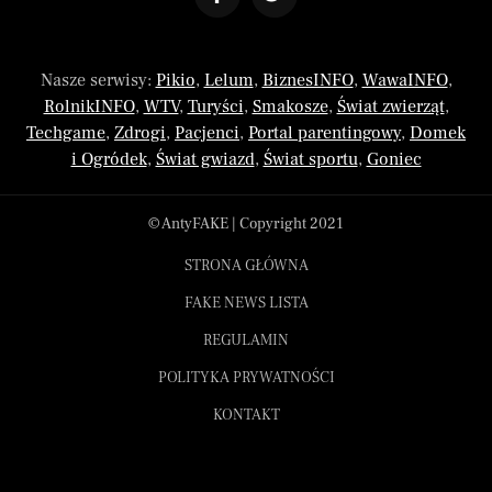
Nasze serwisy:
Pikio
,
Lelum
,
BiznesINFO
,
WawaINFO
,
RolnikINFO
,
WTV
,
Turyści
,
Smakosze
,
Świat zwierząt
,
Techgame
,
Zdrogi
,
Pacjenci
,
Portal parentingowy
,
Domek
i Ogródek
,
Świat gwiazd
,
Świat sportu
,
Goniec
© AntyFAKE | Copyright 2021
STRONA GŁÓWNA
FAKE NEWS LISTA
REGULAMIN
POLITYKA PRYWATNOŚCI
KONTAKT