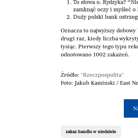
To słowa o. Rydzyka? “N
zamknąć oczy i myśleć o 
Duży polski bank ostrze
Oznacza to najwyższy dobowy bi
drugi raz, kiedy liczba wykry
tysiąc. Pierwszy tego typu re
odnotowano 1002 zakażeń.
Źródło:
"Rzeczpospolita"
Foto: Jakub Kaminski / East N
N
zakaz handlu w niedziele