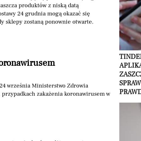
aszcza produktów z niską datą
dostawy 24 grudnia mogą okazać się
dy sklepy zostaną ponownie otwarte.
TINDE
koronawirusem
APLIK
ZASZC
SPRAWD
24 września Ministerstwo Zdrowia
PRAW
 przypadkach zakażenia koronawirusem w