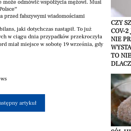
ie może odmówić współżycia mężowi. Musi
Polsce”
ga przed fałszywymi wiadomościami
CZY S
lans, jaki dotychczas nastąpił. To już
COV-2
tych w ciągu dnia przypadków przekroczyła
NIE P
kord miał miejsce w sobotę 19 września, gdy
WYSTA
TO NI
DLAC
ews
astępny artykuł