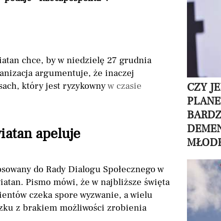
tan chce, by w niedzielę 27 grudnia
anizacja argumentuje, że inaczej
sach, który jest ryzykowny
w czasie
CZY J
PLANE
BARDZ
DEMEN
iatan apeluje
MŁODE
stosowany do Rady Dialogu Społecznego w
atan. Pismo mówi, że w najbliższe święta
ientów czeka spore wyzwanie, a wielu
zku z brakiem możliwości zrobienia