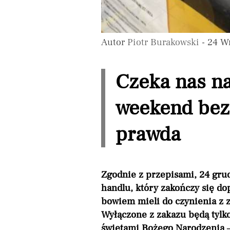
Autor
Piotr Burakowski
- 24 W
Czeka nas na
weekend bez 
prawda
Zgodnie z przepisami, 24 grud
handlu, który zakończy się d
bowiem mieli do czynienia z z
Wyłączone z zakazu będą tylk
świętami Bożego Narodzenia –