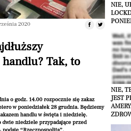
NIE, 
LOCK
PONIE
rześnia 2020
jdłuższy
handlu? Tak, to
NIE, 
JEST 
nia o godz. 14.00 rozpocznie się zakaz
AMERY
opiero w poniedziałek 28 grudnia. Będziemy
ZDROW
akazem handlu w święta i niedzielę.
o dwie niedziele przypadające przed
 podaje “Rzeczpospolita”.