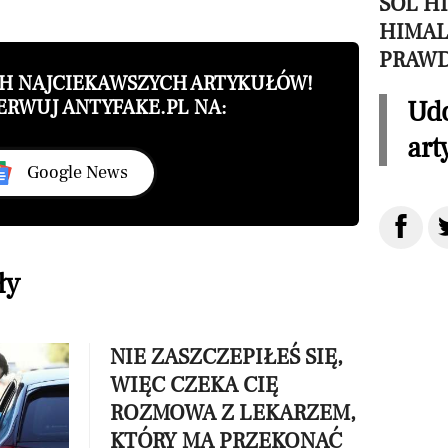
SÓL H
HIMAL
PRAW
CH NAJCIEKAWSZYCH ARTYKUŁÓW!
Udo
ERWUJ ANTYFAKE.PL NA:
art
Google News
ły
NIE ZASZCZEPIŁEŚ SIĘ,
WIĘC CZEKA CIĘ
ROZMOWA Z LEKARZEM,
KTÓRY MA PRZEKONAĆ