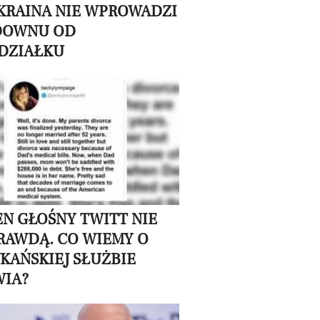
UKRAINA NIE WPROWADZI
DOWNU OD
DZIAŁKU
TEN GŁOŚNY TWITT NIE
PRAWDĄ. CO WIEMY O
KAŃSKIEJ SŁUŻBIE
IA?