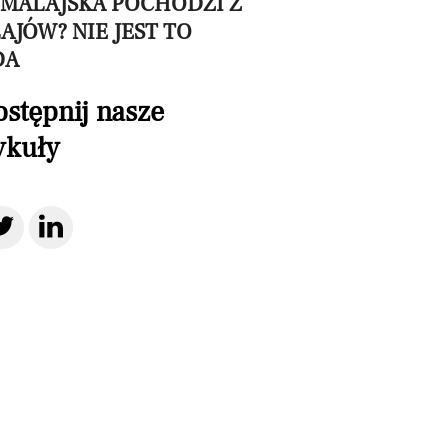
IMALAJSKA POCHODZI Z
AJÓW? NIE JEST TO
DA
stępnij nasze
ykuły