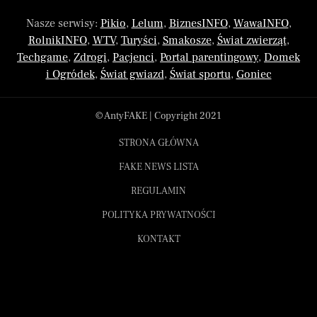
Nasze serwisy:
Pikio
,
Lelum
,
BiznesINFO
,
WawaINFO
,
RolnikINFO
,
WTV
,
Turyści
,
Smakosze
,
Świat zwierząt
,
Techgame
,
Zdrogi
,
Pacjenci
,
Portal parentingowy
,
Domek
i Ogródek
,
Świat gwiazd
,
Świat sportu
,
Goniec
© AntyFAKE | Copyright 2021
STRONA GŁÓWNA
FAKE NEWS LISTA
REGULAMIN
POLITYKA PRYWATNOŚCI
KONTAKT