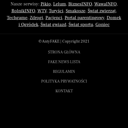
Nasze serwisy:
Pikio
,
Lelum
,
BiznesINFO
,
WawaINFO
,
RolnikINFO
,
WTV
,
Turyści
,
Smakosze
,
Świat zwierząt
,
Techgame
,
Zdrogi
,
Pacjenci
,
Portal parentingowy
,
Domek
i Ogródek
,
Świat gwiazd
,
Świat sportu
,
Goniec
© AntyFAKE | Copyright 2021
STRONA GŁÓWNA
FAKE NEWS LISTA
REGULAMIN
POLITYKA PRYWATNOŚCI
KONTAKT