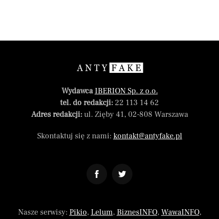
Wydawca
IBERION Sp. z o.o.
tel. do redakcji:
22 113 14 62
Adres redakcji:
ul. Zięby 41, 02-808 Warszawa
Skontaktuj się z nami:
kontakt@antyfake.pl
Nasze serwisy:
Pikio
,
Lelum
,
BiznesINFO
,
WawaINFO
,