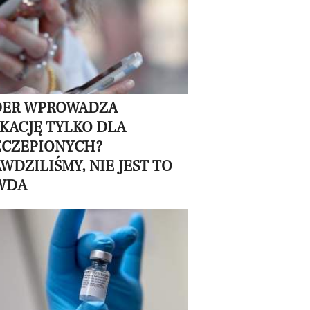
DER WPROWADZA
KACJĘ TYLKO DLA
ZCZEPIONYCH?
WDZILIŚMY, NIE JEST TO
WDA