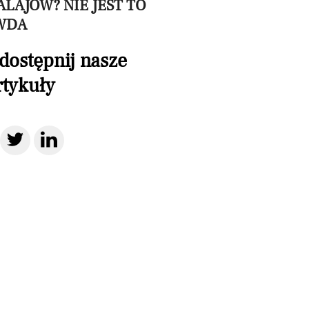
LAJÓW? NIE JEST TO
WDA
dostępnij nasze
rtykuły