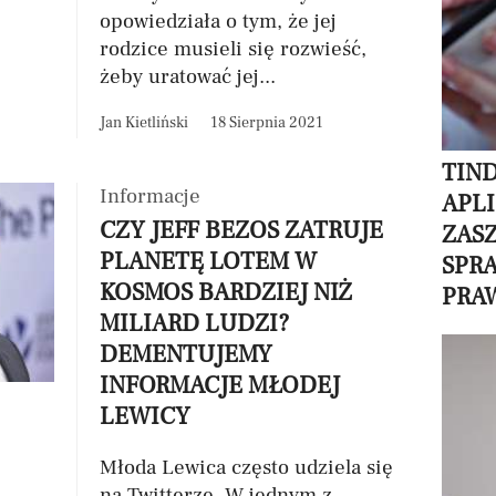
opowiedziała o tym, że jej
rodzice musieli się rozwieść,
żeby uratować jej...
Jan Kietliński
18 Sierpnia 2021
TIN
Informacje
APLI
CZY JEFF BEZOS ZATRUJE
ZAS
PLANETĘ LOTEM W
SPRA
KOSMOS BARDZIEJ NIŻ
PRA
MILIARD LUDZI?
DEMENTUJEMY
INFORMACJE MŁODEJ
LEWICY
Młoda Lewica często udziela się
na Twitterze. W jednym z