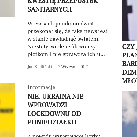
KWESTIĘ PRZEPUSTEK
SANITARNYCH
W czasach pandemii świat
przekonał się, że fake news jest
w stanie zawładnąć światem.
CZY 
Niestety, wiele osób wierzy
plotkom i nie sprawdza ich u...
PLA
BARD
Jan Kietliński
7 Września 2021
DEM
MŁO
Informacje
NIE, UKRAINA NIE
WPROWADZI
LOCKDOWNU OD
PONIEDZIAŁKU
Z powodu wzrastającej liczby