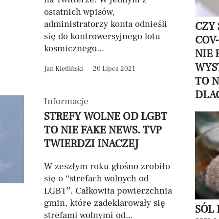
ostatnich wpisów,
administratorzy konta odnieśli
CZY 
się do kontrowersyjnego lotu
COV-
kosmicznego...
NIE 
WYS
Jan Kietliński
20 Lipca 2021
TO 
DLA
Informacje
STREFY WOLNE OD LGBT
TO NIE FAKE NEWS. TVP
TWIERDZI INACZEJ
W zeszłym roku głośno zrobiło
się o “strefach wolnych od
LGBT”. Całkowita powierzchnia
gmin, które zadeklarowały się
SÓL
strefami wolnymi od...