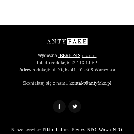
Wydawca
IBERION Sp. z o.o.
tel. do redakcji:
22 113 14 62
Adres redakcji:
ul. Zięby 41, 02-808 Warszawa
Skontaktuj się z nami:
kontakt@antyfake.pl
Nasze serwisy:
Pikio
,
Lelum
,
BiznesINFO
,
WawaINFO
,