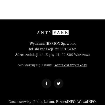
Wydawca
IBERION Sp. z o.o.
tel. do redakcji:
22 113 14 62
Adres redakcji:
ul. Zięby 41, 02-808 Warszawa
Skontaktuj się z nami:
kontakt@antyfake.pl
Nasze serwisy:
Pikio
,
Lelum
,
BiznesINFO
,
WawaINFO
,