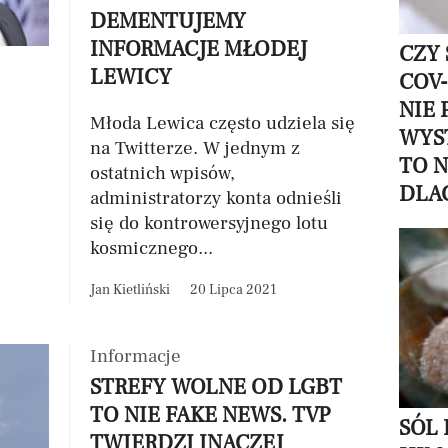
DEMENTUJEMY
INFORMACJE MŁODEJ
CZY 
LEWICY
COV-
NIE 
Młoda Lewica często udziela się
WYS
na Twitterze. W jednym z
TO 
ostatnich wpisów,
DLA
administratorzy konta odnieśli
się do kontrowersyjnego lotu
kosmicznego...
Jan Kietliński
20 Lipca 2021
Informacje
STREFY WOLNE OD LGBT
TO NIE FAKE NEWS. TVP
SÓL
TWIERDZI INACZEJ