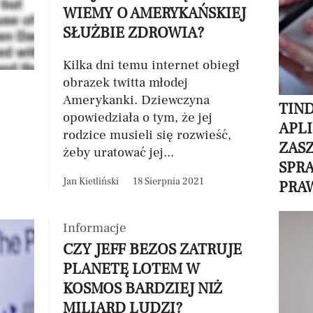
WIEMY O AMERYKAŃSKIEJ
SŁUŻBIE ZDROWIA?
Kilka dni temu internet obiegł
obrazek twitta młodej
Amerykanki. Dziewczyna
TIN
opowiedziała o tym, że jej
APLI
rodzice musieli się rozwieść,
ZAS
żeby uratować jej...
SPRA
Jan Kietliński
18 Sierpnia 2021
PRA
Informacje
CZY JEFF BEZOS ZATRUJE
PLANETĘ LOTEM W
KOSMOS BARDZIEJ NIŻ
MILIARD LUDZI?