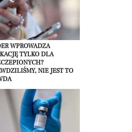
DER WPROWADZA
KACJĘ TYLKO DLA
ZCZEPIONYCH?
WDZILIŚMY, NIE JEST TO
WDA