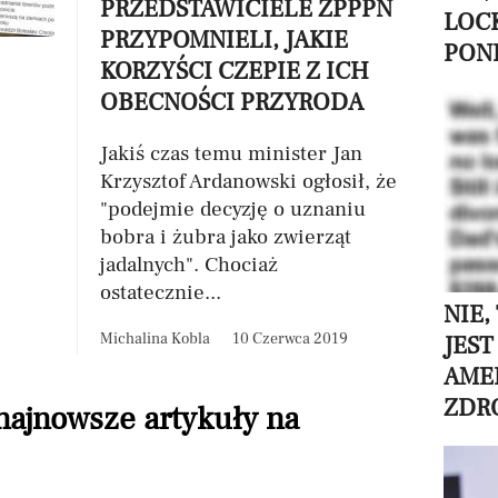
PRZEDSTAWICIELE ZPPPN
LOC
PRZYPOMNIELI, JAKIE
PON
KORZYŚCI CZEPIE Z ICH
OBECNOŚCI PRZYRODA
Jakiś czas temu minister Jan
Krzysztof Ardanowski ogłosił, że
"podejmie decyzję o uznaniu
bobra i żubra jako zwierząt
jadalnych". Chociaż
ostatecznie...
NIE,
Michalina Kobla
10 Czerwca 2019
JEST
AME
ZDR
 najnowsze artykuły na