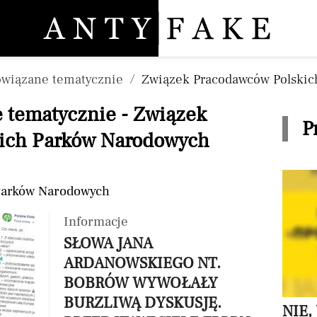
Pomiń nawigację
owiązane tematycznie
Związek Pracodawców Polski
 tematycznie - Związek
P
ich Parków Narodowych
Parków Narodowych
Informacje
SŁOWA JANA
ARDANOWSKIEGO NT.
BOBRÓW WYWOŁAŁY
BURZLIWĄ DYSKUSJĘ.
NIE,