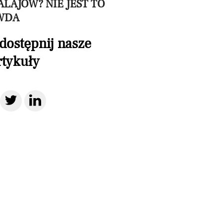
LAJÓW? NIE JEST TO
WDA
dostępnij nasze
rtykuły