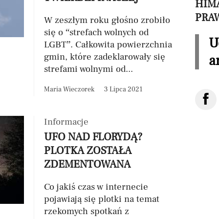
HIMA
PRA
W zeszłym roku głośno zrobiło
się o “strefach wolnych od
U
LGBT”. Całkowita powierzchnia
gmin, które zadeklarowały się
a
strefami wolnymi od...
Maria Wieczorek
3 Lipca 2021
Informacje
UFO NAD FLORYDĄ?
PLOTKA ZOSTAŁA
ZDEMENTOWANA
Co jakiś czas w internecie
pojawiają się plotki na temat
rzekomych spotkań z