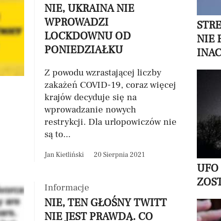
NIE, UKRAINA NIE
WPROWADZI
STR
LOCKDOWNU OD
NIE 
PONIEDZIAŁKU
INAC
Z powodu wzrastającej liczby
zakażeń COVID-19, coraz więcej
krajów decyduje się na
wprowadzanie nowych
restrykcji. Dla urlopowiczów nie
są to...
Jan Kietliński
20 Sierpnia 2021
UFO
ZOS
Informacje
NIE, TEN GŁOŚNY TWITT
NIE JEST PRAWDĄ. CO