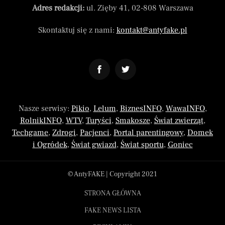
Adres redakcji:
ul. Zięby 41, 02-808 Warszawa
Skontaktuj się z nami:
kontakt@antyfake.pl
Nasze serwisy:
Pikio
,
Lelum
,
BiznesINFO
,
WawaINFO
,
RolnikINFO
,
WTV
,
Turyści
,
Smakosze
,
Świat zwierząt
,
Techgame
,
Zdrogi
,
Pacjenci
,
Portal parentingowy
,
Domek
i Ogródek
,
Świat gwiazd
,
Świat sportu
,
Goniec
© AntyFAKE | Copyright 2021
STRONA GŁÓWNA
FAKE NEWS LISTA