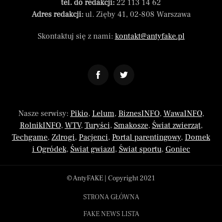
tel. do redakcji:
22 113 14 62
Adres redakcji:
ul. Zięby 41, 02-808 Warszawa
Skontaktuj się z nami:
kontakt@antyfake.pl
Nasze serwisy:
Pikio
,
Lelum
,
BiznesINFO
,
WawaINFO
,
RolnikINFO
,
WTV
,
Turyści
,
Smakosze
,
Świat zwierząt
,
Techgame
,
Zdrogi
,
Pacjenci
,
Portal parentingowy
,
Domek
i Ogródek
,
Świat gwiazd
,
Świat sportu
,
Goniec
© AntyFAKE | Copyright 2021
STRONA GŁÓWNA
FAKE NEWS LISTA