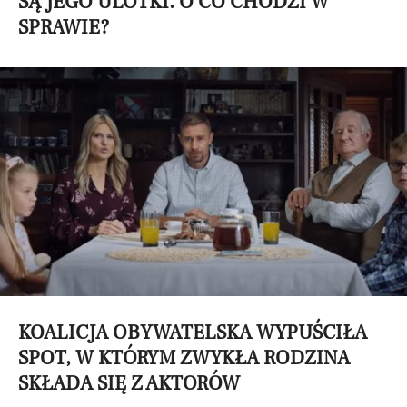
SĄ JEGO ULOTKI. O CO CHODZI W
SPRAWIE?
KOALICJA OBYWATELSKA WYPUŚCIŁA
SPOT, W KTÓRYM ZWYKŁA RODZINA
SKŁADA SIĘ Z AKTORÓW