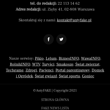
tel. do redakcji:
22 113 14 62
Adres redakcji:
ul. Zięby 41, 02-808 Warszawa
Skontaktuj się z nami:
kontakt@antyfake.pl
Nasze serwisy:
Pikio
,
Lelum
,
BiznesINFO
,
WawaINFO
,
RolnikINFO
,
WTV
,
Turyści
,
Smakosze
,
Świat zwierząt
,
Techgame
,
Zdrogi
,
Pacjenci
,
Portal parentingowy
,
Domek
i Ogródek
,
Świat gwiazd
,
Świat sportu
,
Goniec
© AntyFAKE | Copyright 2021
STRONA GŁÓWNA
FAKE NEWS LISTA