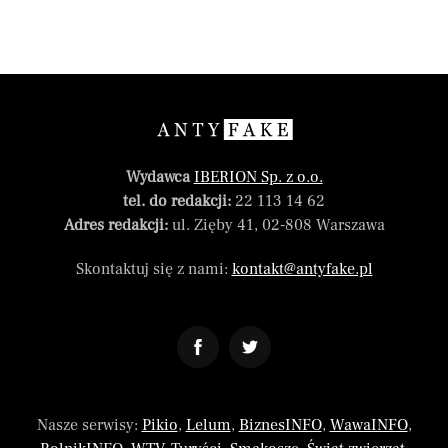
Wydawca
IBERION Sp. z o.o.
tel. do redakcji:
22 113 14 62
Adres redakcji:
ul. Zięby 41, 02-808 Warszawa
Skontaktuj się z nami:
kontakt@antyfake.pl
Nasze serwisy:
Pikio
,
Lelum
,
BiznesINFO
,
WawaINFO
,