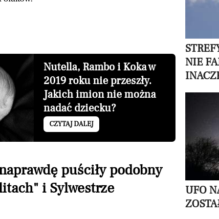
STREF
NIE F
Nutella, Rambo i Koka w
INACZ
2019 roku nie przeszły.
Jakich imion nie można
nadać dziecku?
CZYTAJ DALEJ
naprawdę puściły podobny
itach" i Sylwestrze
UFO N
ZOSTA