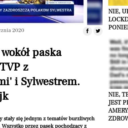
NIE, 
LOCK
PONIE
cznia 2020
 wokół paska
TVP z
mi' i Sylwestrem.
jk
NIE, 
JEST 
AMERY
ZDROW
y stały się jednym z tematów burzliwych
w. Wszystko przez pasek pochodzący z