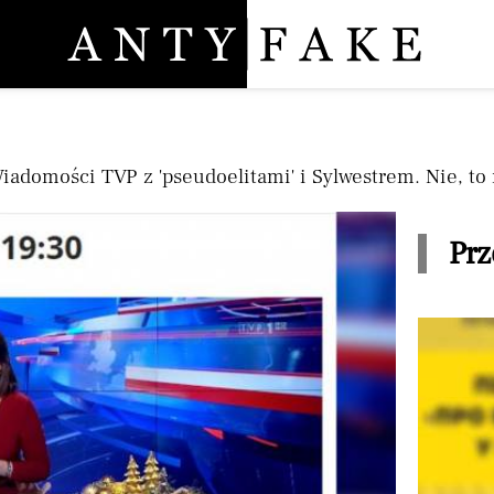
Pomiń nawigację
adomości TVP z 'pseudoelitami' i Sylwestrem. Nie, to 
Prz