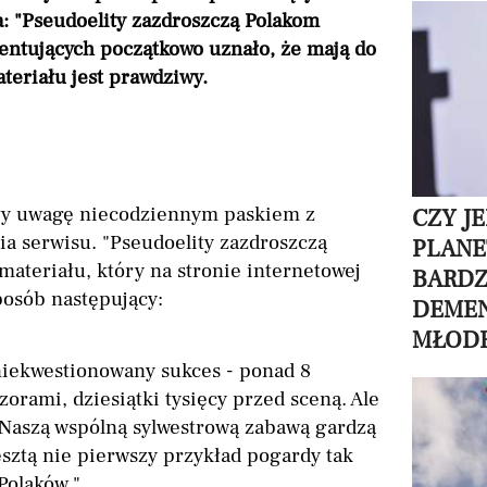
: "Pseudoelity zazdroszczą Polakom
entujących początkowo uznało, że mają do
ateriału jest prawdziwy.
y uwagę niecodziennym paskiem z
CZY J
a serwisu. "Pseudoelity zazdroszczą
PLANE
 materiału, który na stronie internetowej
BARDZ
osób następujący:
DEMEN
MŁODE
niekwestionowany sukces - ponad 8
orami, dziesiątki tysięcy przed sceną. Ale
 Naszą wspólną sylwestrową zabawą gardzą
esztą nie pierwszy przykład pogardy tak
Polaków."