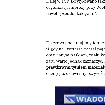
Dalej w TVP skrytykowano takż
organizacji imprezy przy Wie
nawet "pseudoekologami".
Dlaczego podejmujemy ten tem
iż gdy na Twitterze zaczął poj
omawianym paskiem, wielu kom
żart. Warto jednak zaznaczyć, 
prawdziwym tytułem materiał
ocenę pozostawiamy oczywiśc