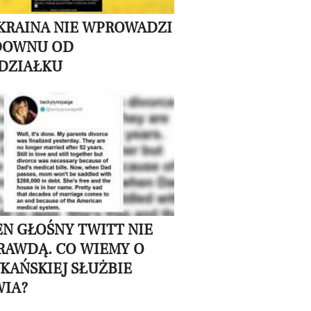
UKRAINA NIE WPROWADZI
DOWNU OD
DZIAŁKU
TEN GŁOŚNY TWITT NIE
PRAWDĄ. CO WIEMY O
KAŃSKIEJ SŁUŻBIE
IA?