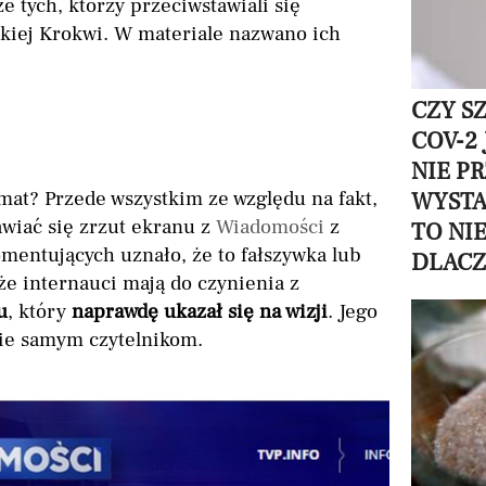
e tych, którzy przeciwstawiali się
lkiej Krokwi. W materiale nazwano ich
CZY S
COV-2
NIE P
at? Przede wszystkim ze względu na fakt,
WYSTA
awiać się zrzut ekranu z
Wiadomości
z
TO NI
entujących uznało, że to fałszywka lub
DLAC
że internauci mają do czynienia z
u
, który
naprawdę ukazał się na wizji
. Jego
ie samym czytelnikom.