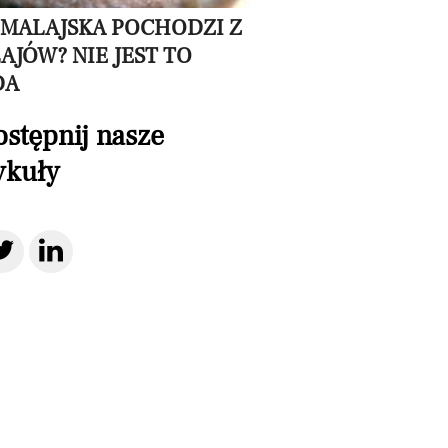
IMALAJSKA POCHODZI Z
AJÓW? NIE JEST TO
DA
stępnij nasze
ykuły