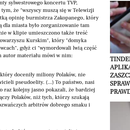
nty sylwestrowego koncertu TVP,
 tym, że "wszyscy muszą się w Telewizji
ótką opinię burmistrza Zakopanego, który
ą dla miasta było zorganizowanie tam
ie w klipie umieszczono także treść
towarzyszu Kurskim", który "domyka
owcach", gdyż ci "wymordowali lwią część
ym autor materiału mówi w nim:
TINDE
APLIK
który doceniły miliony Polaków, nie
ZASZC
cieli pseudoelity. (...) To państwo, nasi
SPRAWD
o raz kolejny jasno pokazali, że bardziej
PRAW
ączy Polaków, niż tych, którzy szukają
mozwańczych arbitrów dobrego smaku i