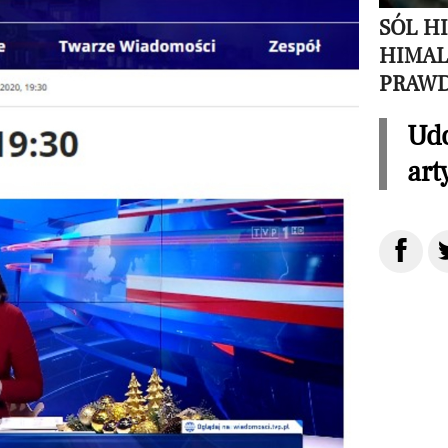
SÓL H
HIMAL
PRAW
Udo
art