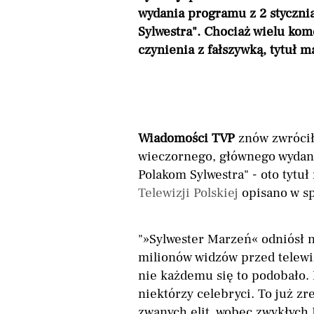
wydania programu z 2 stycznia
Sylwestra". Chociaż wielu kom
czynienia z fałszywką, tytuł m
Wiadomości TVP
znów zwrócił
wieczornego, głównego wydani
Polakom Sylwestra" - oto tytuł
Telewizji Polskiej
opisano w sp
"»Sylwester Marzeń« odniósł 
milionów widzów przed telewiz
nie każdemu się to podobało.
niektórzy celebryci. To już zr
zwanych elit, wobec zwykłych 