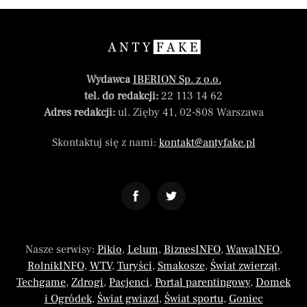
Wydawca
IBERION Sp. z o.o.
tel. do redakcji:
22 113 14 62
Adres redakcji:
ul. Zięby 41, 02-808 Warszawa
Skontaktuj się z nami:
kontakt@antyfake.pl
Nasze serwisy:
Pikio
,
Lelum
,
BiznesINFO
,
WawaINFO
,
RolnikINFO
,
WTV
,
Turyści
,
Smakosze
,
Świat zwierząt
,
Techgame
,
Zdrogi
,
Pacjenci
,
Portal parentingowy
,
Domek
i Ogródek
,
Świat gwiazd
,
Świat sportu
,
Goniec