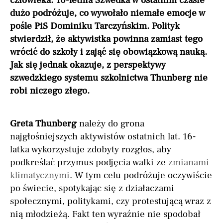
człowieka. 16-letnia Szwedka w ostatnim czasie
dużo podróżuje, co wywołało niemałe emocje w
pośle PiS Dominiku Tarczyńskim. Polityk
stwierdził, że aktywistka powinna zamiast tego
wrócić do szkoły i zająć się obowiązkową nauką.
Jak się jednak okazuje, z perspektywy
szwedzkiego systemu szkolnictwa Thunberg nie
robi niczego złego.
Greta Thunberg
należy do grona
najgłośniejszych aktywistów ostatnich lat. 16-
latka wykorzystuje zdobyty rozgłos, aby
podkreślać przymus podjęcia walki ze
zmianami
klimatycznymi
. W tym celu podróżuje oczywiście
po świecie, spotykając się z działaczami
społecznymi, politykami, czy protestującą wraz z
nią młodzieżą. Fakt ten wyraźnie nie spodobał