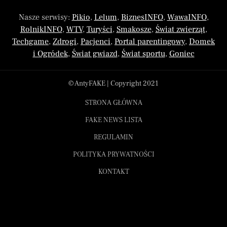
Nasze serwisy:
Pikio
,
Lelum
,
BiznesINFO
,
WawaINFO
,
RolnikINFO
,
WTV
,
Turyści
,
Smakosze
,
Świat zwierząt
,
Techgame
,
Zdrogi
,
Pacjenci
,
Portal parentingowy
,
Domek
i Ogródek
,
Świat gwiazd
,
Świat sportu
,
Goniec
© AntyFAKE | Copyright 2021
STRONA GŁÓWNA
FAKE NEWS LISTA
REGULAMIN
POLITYKA PRYWATNOŚCI
KONTAKT