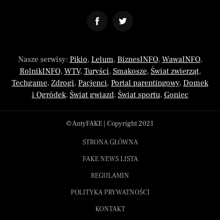
Nasze serwisy:
Pikio
,
Lelum
,
BiznesINFO
,
WawaINFO
,
RolnikINFO
,
WTV
,
Turyści
,
Smakosze
,
Świat zwierząt
,
Techgame
,
Zdrogi
,
Pacjenci
,
Portal parentingowy
,
Domek
i Ogródek
,
Świat gwiazd
,
Świat sportu
,
Goniec
© AntyFAKE | Copyright 2021
STRONA GŁÓWNA
FAKE NEWS LISTA
REGULAMIN
POLITYKA PRYWATNOŚCI
KONTAKT