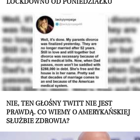
LOCKDOWNU OD PONIEDZIAŁKU
NIE, TEN GŁOŚNY TWITT NIE JEST
PRAWDĄ. CO WIEMY O AMERYKAŃSKIEJ
SŁUŻBIE ZDROWIA?