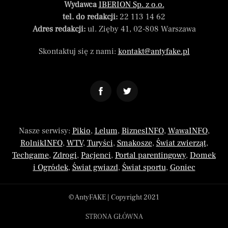
Wydawca
IBERION Sp. z o.o.
tel. do redakcji:
22 113 14 62
Adres redakcji:
ul. Zięby 41, 02-808 Warszawa
Skontaktuj się z nami:
kontakt@antyfake.pl
Nasze serwisy:
Pikio
,
Lelum
,
BiznesINFO
,
WawaINFO
,
RolnikINFO
,
WTV
,
Turyści
,
Smakosze
,
Świat zwierząt
,
Techgame
,
Zdrogi
,
Pacjenci
,
Portal parentingowy
,
Domek
i Ogródek
,
Świat gwiazd
,
Świat sportu
,
Goniec
© AntyFAKE | Copyright 2021
STRONA GŁÓWNA